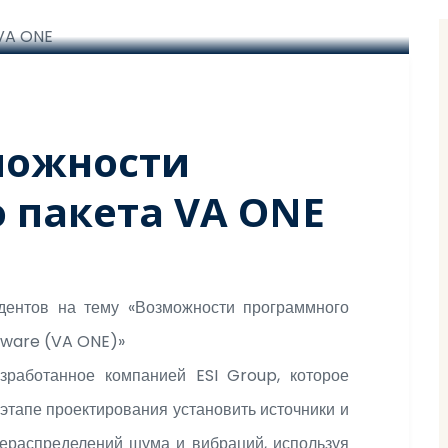
можности
 пакета VA ONE
дентов на тему «Возможности программного
ftware (VA ONE)»
работанное компанией ESI Group, которое
этапе проектирования установить источники и
ераспределений шума и вибраций, используя